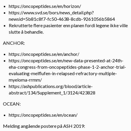
https://oncopeptides.se/en/horizon/
https://www.svd.se/bors/news_detail.php?
newsid=5b81c8f7-fc50-4638-8cdb-9261056b5864
Rekrutterte flere pasienter enn planen fordi legene ikke ville
slutte å behandle.
ANCHOR:
https://oncopeptides.se/en/anchor/
https://oncopeptides.se/en/new-data-presented-at-24th-
eha-congress-from-oncopeptides-phase-1-2-anchor-trial-
evaluating-melflufen-in-relapsed-refractory-multiple-
myeloma-rrmm/
https://ashpublications.org/blood/article-
abstract/134/Supplement_1/3124/423828
OCEAN:
https://oncopeptides.se/en/ocean/
Melding angående postere på ASH 2019: