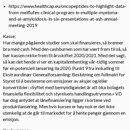
https://www.healthcap.eu/oncopeptides-to-highlight-data-
from-melflufen-clinical-program-in-multiple-myeloma-
and-al-amyloidosis-in-six-presentations-at-ash-annual-
meeting-2019
Kasse:
Har mange pågående studier som skal finansieres, så brenner
bra med cash. Med den cashburnen som har vært frem til nå, så
bør kassen rekke frem til årsskiftet 2020/2021. Med det sagt,
så kan det hende vi ser en kapitalinnhenting vår-tidlig sommer
før en potensiell lansering ila 2020. Punkt 9 fra innkalling til
Ekstraordinær Generalforsamling: Beslutning om fullmakt for
Styret til å bestemme om emisjoner av aksjer og/eller
konvertibler: «Syftet med bemyndigandet är att öka bolagets
finansiella flexibilitet och styrelsens handlingsutrymme.» VD
har dog antydet at lånefinansiering ligger i kortene ved
produktlansering. Men hvis kursen er høy nok er det ikke
utenkelig at de går til markedet for å hente penger gjennom en
emisjon.