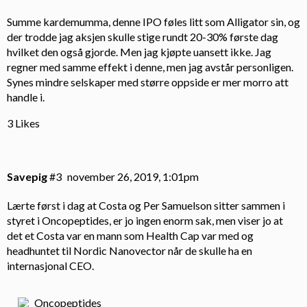
Summe kardemumma, denne IPO føles litt som Alligator sin, og
der trodde jag aksjen skulle stige rundt 20-30% første dag
hvilket den også gjorde. Men jag kjøpte uansett ikke. Jag
regner med samme effekt i denne, men jag avstår personligen.
Synes mindre selskaper med større oppside er mer morro att
handle i.
3 Likes
Savepig
#3
november 26, 2019, 1:01pm
Lærte først i dag at Costa og Per Samuelson sitter sammen i
styret i Oncopeptides, er jo ingen enorm sak, men viser jo at
det et Costa var en mann som Health Cap var med og
headhuntet til Nordic Nanovector når de skulle ha en
internasjonal CEO.
Oncopeptides