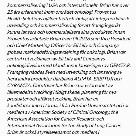
kommersialisering i USA och internationellt. Brian har över
25 års erfarenhet inom området onkologi. Proventus
Health Solutions hjälper biotech-bolag att integrera klinisk
utveckling och kommersialisering för att framgångsrikt
kunna lansera och kommersialisera sina produkter. Innan
Proventus arbetade Brian fram till 2016 som Vice President
och Chief Marketing Officer för Eli Lilly och Companys
globala marknadsföringsavdelning för onkologi. Brian var
central i utvecklingen av Eli Lilly and Companys
onkologidivision med bland annat lanseringen av GEMZAR.
Framgång nåddes även med utveckling och lansering av
flera andra produkter däribland ALIMTA, ERBITUX och
CYRAMZA. Därutöver har Brian stor erfarenhet av
läkemedelsutveckling i tidigt skede, planering för nya
produkter och affärsutveckling. Brian har en
kandidatexamen i farmaci från Purdue Universitetet och är
medlem av American Society of Clinical Oncology, the
American Association for Cancer Research och
International Association for the Study of Lung Cancer.
Brian är också styrelseledamot och medlem i