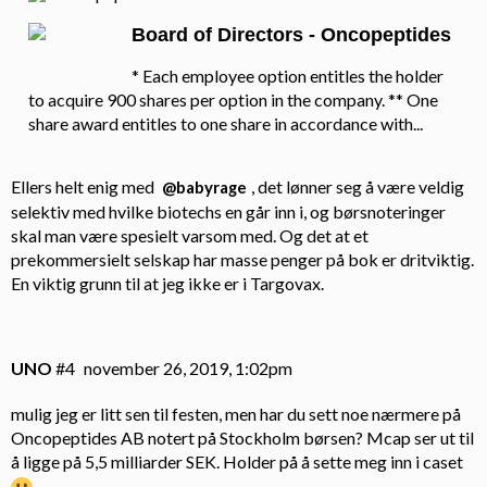
Board of Directors - Oncopeptides
* Each employee option entitles the holder
to acquire 900 shares per option in the company. ** One
share award entitles to one share in accordance with...
Ellers helt enig med
, det lønner seg å være veldig
@babyrage
selektiv med hvilke biotechs en går inn i, og børsnoteringer
skal man være spesielt varsom med. Og det at et
prekommersielt selskap har masse penger på bok er dritviktig.
En viktig grunn til at jeg ikke er i Targovax.
UNO
#4
november 26, 2019, 1:02pm
mulig jeg er litt sen til festen, men har du sett noe nærmere på
Oncopeptides AB notert på Stockholm børsen? Mcap ser ut til
å ligge på 5,5 milliarder SEK. Holder på å sette meg inn i caset