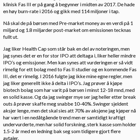
klinisk Fas III er på gang å begynner i midten av 2017. De hade
en høy burn-rate i 2016 og gikk med 114 miljoner i tap.
Nå skal de på børsen med Pre-market money av en verdi på 1
miljard og 1.8 miljarder post-market om emissionen tecknas
fullt ut.
Jag liker Health Cap som står bak en del av noteringen, men
jag synes det er en for stor IPO att deltaga i, liker heller mindre
IPO’s og emissjoner. Men kan synes att vurderingen er så vidt
rimelig for ett bolag med to Fas II studier og en kommende Fas
III, det er rimelig. I 2016 fulgte jag ikke mine egne regler, men
jag liker generellt ikke å delta i IPO’s. Jag prøver å kjøpe
biotech bolag som har varit på børsen i minst 12-18 mnd, med
en solid kasse. Og da jag swinger mye ser jag heller etter break
outs å prøver skaffe meg snabbe 10-40%. Swinger sjeldent
aksjer lenge, men det skal sies att 70% av aksjene jag kjøper nå
har vært i en nedåtgående trend men er samtidigt kraftigt
undervurderte, men har solid forskning, sterk kasse som holder
1.5-2 år med en ledning bak seg som tidigere gjort flere
avtaler.