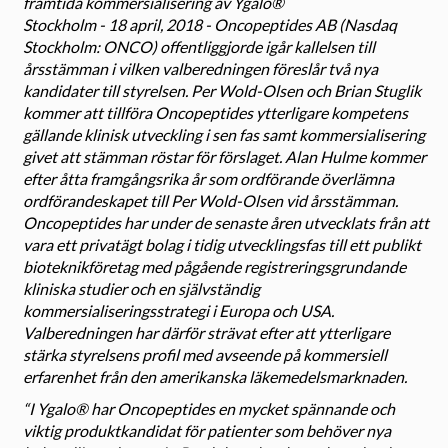
framtida kommersialisering av Ygalo®
Stockholm - 18 april, 2018 - Oncopeptides AB (Nasdaq
Stockholm: ONCO) offentliggjorde igår kallelsen till
årsstämman i vilken valberedningen föreslår två nya
kandidater till styrelsen. Per Wold-Olsen och Brian Stuglik
kommer att tillföra Oncopeptides ytterligare kompetens
gällande klinisk utveckling i sen fas samt kommersialisering
givet att stämman röstar för förslaget. Alan Hulme kommer
efter åtta framgångsrika år som ordförande överlämna
ordförandeskapet till Per Wold-Olsen vid årsstämman.
Oncopeptides har under de senaste åren utvecklats från att
vara ett privatägt bolag i tidig utvecklingsfas till ett publikt
bioteknikföretag med pågående registreringsgrundande
kliniska studier och en självständig
kommersialiseringsstrategi i Europa och USA.
Valberedningen har därför strävat efter att ytterligare
stärka styrelsens profil med avseende på kommersiell
erfarenhet från den amerikanska läkemedelsmarknaden.
“I Ygalo® har Oncopeptides en mycket spännande och
viktig produktkandidat för patienter som behöver nya