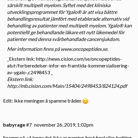
särskilt multipelt myelom. Syftet med det kliniska
utvecklingsprogrammet för Ygalo® är att visa bättre
behandlingsresultat jämfört med etablerade alternativ vid
behandling av patienter med multipelt myelom. Ygalo® kan
potentiellt ge behandlande läkare ett nytt läkemedel för
patienter med denna svårbehandlade cancersjukdom.
Mer information finns på www.oncopeptides.se.
_Ekstern link:
http://news.cision.com/se/oncopeptides-
ab/r/forberedelser-infor-en-framtida-kommersialisering-
av-ygalo-,c2498453
_
Ekstern link:
http://mb.cision.com/Main/15404/2498453/824124.pdf
Edit: ikke meningen å spamme tråden
babyrage
#7
november 26, 2019, 1:02pm
Spamm på, så lenge det ikke er gaming
host host
eller betting