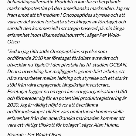
behandlingsalternativ. Produkten kan ha en betydande
marknadspotential på den amerikanska marknaden. Jag ser
fram emot att bli medlem i Oncopeptides styrelse och att
vara en del av den fortsatta utvecklingen av företaget och
särskilt den kommersiella strategin baserad på min långa
erfarenhet inom läkemedelsindustrin”, säger Per Wold-
Olsen.
“Sedan jag tillträdde Oncopeptides styrelse som
ordförande 2010 har företaget förädlats avsevärt och
utvecklar nu Ygalo® i den pivotala fas III-studien OCEAN.
Denna utveckling har möjliggjorts genom hårt arbete, ett
nära samarbetet mellan ledning och styrelse och ett starkt
stöd från våra engagerade långsiktiga investerare.
Företaget bygger nu en egen lanseringsorganisation i USA
och förbereder sig för en potentiell produktregistrering år
2020. Jag är väldigt nöjd över att överlämna
ordförandeskapet till Per vars omfattande kommersiella
erfarenhet från den amerikanska marknaden kommer att
vara ett viktigt tillskott för bolaget”, säger Alan Hulme.
Biografi - Per Wold-Olsen