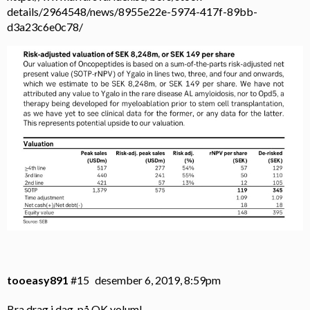
details/2964548/news/8955e22e-5974-417f-89bb-
d3a23c6e0c78/
tooeasy891
#15
desember 6, 2019, 8:59pm
Bra drag i dag, på OK volum!