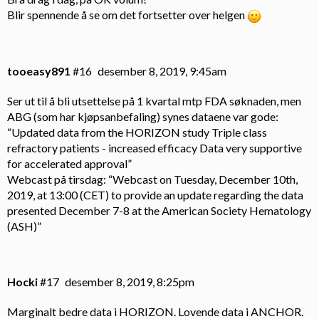
Blir spennende å se om det fortsetter over helgen
tooeasy891
#16
desember 8, 2019, 9:45am
Ser ut til å bli utsettelse på 1 kvartal mtp FDA søknaden, men
ABG (som har kjøpsanbefaling) synes dataene var gode:
“Updated data from the HORIZON study Triple class
refractory patients - increased efficacy Data very supportive
for accelerated approval”
Webcast på tirsdag: “Webcast on Tuesday, December 10th,
2019, at 13:00 (CET) to provide an update regarding the data
presented December 7-8 at the American Society Hematology
(ASH)”
Hocki
#17
desember 8, 2019, 8:25pm
Marginalt bedre data i HORIZON. Lovende data i ANCHOR.