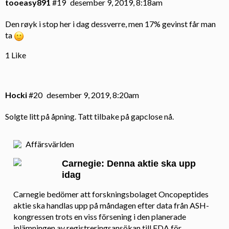
tooeasy891
#19
desember 9, 2019, 8:18am
Den røyk i stop her i dag dessverre, men 17% gevinst får man
ta
1 Like
Hocki
#20
desember 9, 2019, 8:20am
Solgte litt på åpning. Tatt tilbake på gapclose nå.
Affärsvärlden
Carnegie: Denna aktie ska upp
idag
Carnegie bedömer att forskningsbolaget Oncopeptides
aktie ska handlas upp på måndagen efter data från ASH-
kongressen trots en viss försening i den planerade
inlämningen av registreringsansökan till FDA för