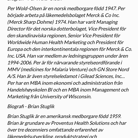
Per Wold-Olsen är en norsk medborgare född 1947. Per
började arbeta på läkemedelsbolaget Merck & Co Inc.
(Merck Sharp Dohme) 1974. Han har varit Managing
Director för det norska dotterbolaget, Vice President för
den skandinaviska regionen, Senior Vice President för
Worldwide Human Health Marketing och President för
Europa och den interkontinentala regionen för Merck & Co.
Inc. USA. Han var medlem av ledningsgruppen under åren
1994-2006. Per är för närvarande styrelseordförande i
MMV (medicines for Malaria Venture) och GN Store Nord
A/S. Han är även styrelseledamot i Gilead Sciences, Inc…
Per har en MBA inom ekonomi och administration från
Handelshøyskolen BI och en MBA inom Management och
Marketing från University of Wisconsin.
Biografi - Brian Stuglik
Brian Stuglik är en amerikansk medborgare född 1959.
Brian är grundare av Proventus Health Solutions och har
över tre decenniers omfattande erfarenhet av
läkemedelsutveckling, produktstrategi och