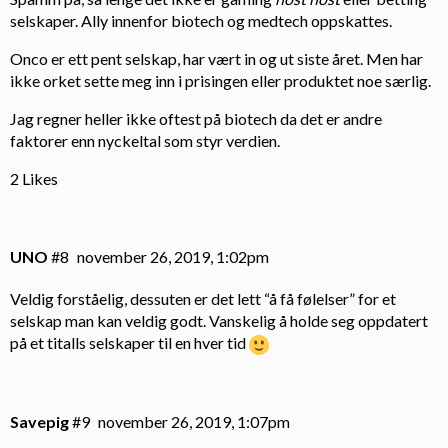
selskaper. Ally innenfor biotech og medtech oppskattes.
Onco er ett pent selskap, har vært in og ut siste året. Men har
ikke orket sette meg inn i prisingen eller produktet noe særlig.
Jag regner heller ikke oftest på biotech da det er andre
faktorer enn nyckeltal som styr verdien.
2 Likes
UNO
#8
november 26, 2019, 1:02pm
Veldig forståelig, dessuten er det lett “å få følelser” for et
selskap man kan veldig godt. Vanskelig å holde seg oppdatert
på et titalls selskaper til en hver tid
Savepig
#9
november 26, 2019, 1:07pm