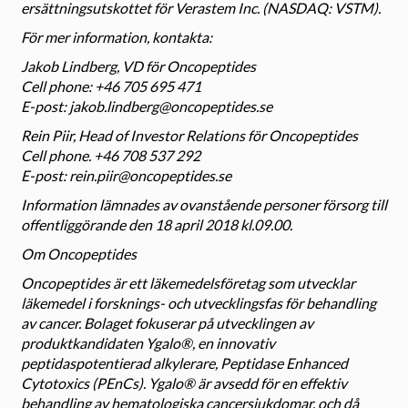
ersättningsutskottet för Verastem Inc. (NASDAQ: VSTM).
För mer information, kontakta:
Jakob Lindberg, VD för Oncopeptides
Cell phone: +46 705 695 471
E-post: jakob.lindberg@oncopeptides.se
Rein Piir, Head of Investor Relations för Oncopeptides
Cell phone. +46 708 537 292
E-post: rein.piir@oncopeptides.se
Information lämnades av ovanstående personer försorg till
offentliggörande den 18 april 2018 kl.09.00.
Om Oncopeptides
Oncopeptides är ett läkemedelsföretag som utvecklar
läkemedel i forsknings- och utvecklingsfas för behandling
av cancer. Bolaget fokuserar på utvecklingen av
produktkandidaten Ygalo®, en innovativ
peptidaspotentierad alkylerare, Peptidase Enhanced
Cytotoxics (PEnCs). Ygalo® är avsedd för en effektiv
behandling av hematologiska cancersjukdomar, och då