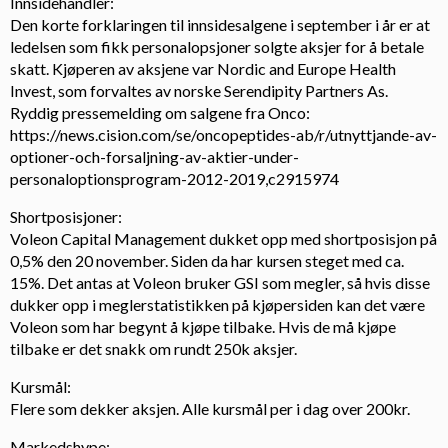
Innsidehandler:
Den korte forklaringen til innsidesalgene i september i år er at
ledelsen som fikk personalopsjoner solgte aksjer for å betale
skatt. Kjøperen av aksjene var Nordic and Europe Health
Invest, som forvaltes av norske Serendipity Partners As.
Ryddig pressemelding om salgene fra Onco:
https://news.cision.com/se/oncopeptides-ab/r/utnyttjande-av-
optioner-och-forsaljning-av-aktier-under-
personaloptionsprogram-2012-2019,c2915974
Shortposisjoner:
Voleon Capital Management dukket opp med shortposisjon på
0,5% den 20 november. Siden da har kursen steget med ca.
15%. Det antas at Voleon bruker GSI som megler, så hvis disse
dukker opp i meglerstatistikken på kjøpersiden kan det være
Voleon som har begynt å kjøpe tilbake. Hvis de må kjøpe
tilbake er det snakk om rundt 250k aksjer.
Kursmål:
Flere som dekker aksjen. Alle kursmål per i dag over 200kr.
Markedshype: