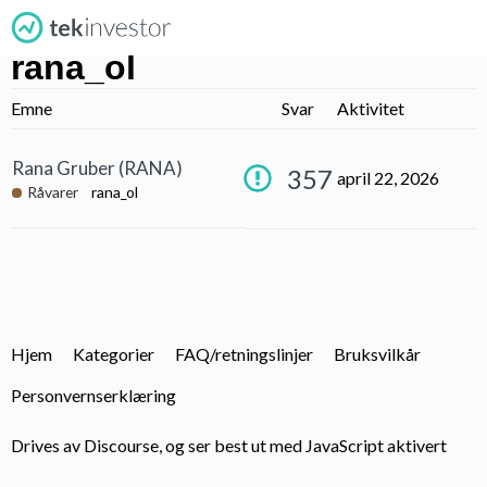
rana_ol
Emne
Svar
Aktivitet
Rana Gruber (RANA)
357
april 22, 2026
Råvarer
rana_ol
Hjem
Kategorier
FAQ/retningslinjer
Bruksvilkår
Personvernserklæring
Drives av
Discourse
, og ser best ut med JavaScript aktivert