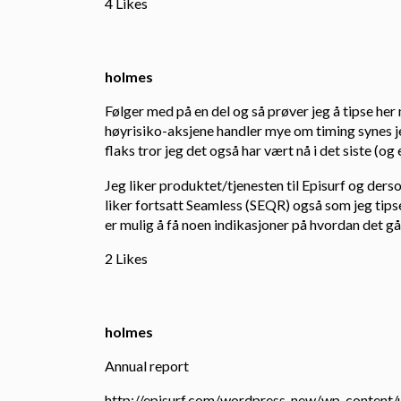
4 Likes
holmes
Følger med på en del og så prøver jeg å tipse her 
høyrisiko-aksjene handler mye om timing synes je
flaks tror jeg det også har vært nå i det siste (og
Jeg liker produktet/tjenesten til Episurf og ders
liker fortsatt Seamless (SEQR) også som jeg tipse
er mulig å få noen indikasjoner på hvordan det g
2 Likes
holmes
Annual report
http://episurf.com/wordpress_new/wp-content/