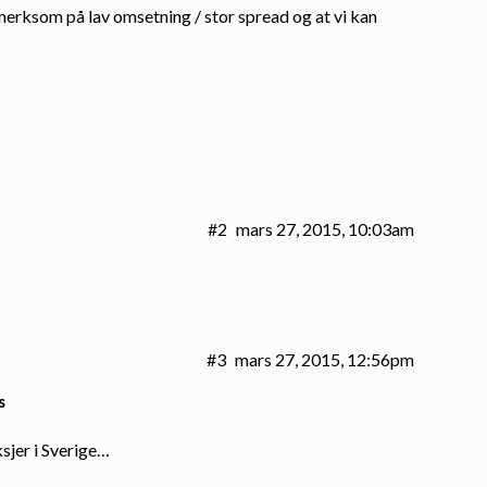
erksom på lav omsetning / stor spread og at vi kan
#2
mars 27, 2015, 10:03am
#3
mars 27, 2015, 12:56pm
s
sjer i Sverige…