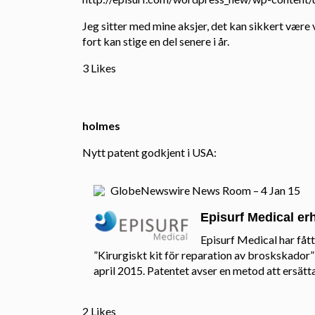
Jeg sitter med mine aksjer, det kan sikkert være 
fort kan stige en del senere i år.
3 Likes
holmes
Nytt patent godkjent i USA:
GlobeNewswire News Room – 4 Jan 15
Episurf Medical erh
Episurf Medical har få
”Kirurgiskt kit för reparation av broskskador
april 2015. Patentet avser en metod att ersätt
2 Likes