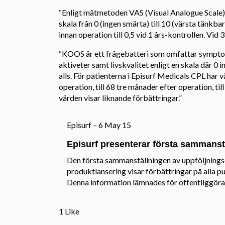
“Enligt mätmetoden VAS (Visual Analogue Scale), 
skala från 0 (ingen smärta) till 10 (värsta tänkba
innan operation till 0,5 vid 1 års-kontrollen. Vi
“KOOS är ett frågebatteri som omfattar symptom,
aktiveter samt livskvalitet enligt en skala där
alls. För patienterna i Episurf Medicals CPL har 
operation, till 68 tre månader efter operation, ti
värden visar liknande förbättringar.”
Episurf – 6 May 15
Episurf presenterar första sammanstä
Den första sammanställningen av uppföljnings
produktlansering visar förbättringar på alla
Denna information lämnades för offentliggöra
1 Like