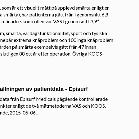
som är ett visuellt mått på upplevd smärta enligt en
ra smärta), har patienterna gått från i genomsnitt 6,8
d 3-månaderskontrollen var VAS i genomsnitt 3,9.”
 smärta, vardagsfunktionalitet, sport och fysiska
 0 innebär extrema knäproblem och 100 inga knäproblem
värden på smärta exempelvis gått från 47 innan
ll slutligen 88 ett år efter operation. Övriga KOOS-
llningen av patientdata - Episurf
data från Episurf Medicals pågående kontrollerade
 punkter enligt de två mätmetoderna VAS och KOOS.
nde, 2015-05-06...