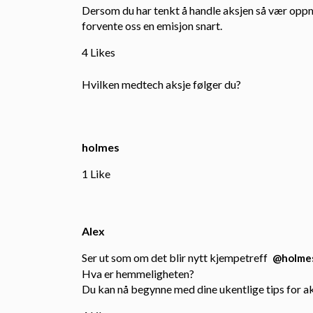
Dersom du har tenkt å handle aksjen så vær oppm
forvente oss en emisjon snart.
4 Likes
Hvilken medtech aksje følger du?
holmes
1 Like
Alex
Ser ut som om det blir nytt kjempetreff
@holme
Hva er hemmeligheten?
Du kan nå begynne med dine ukentlige tips for ak