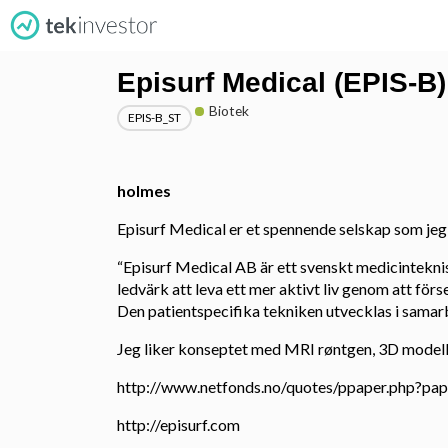
Episurf Medical (EPIS-B)
Biotek
EPIS-B_ST
holmes
Episurf Medical er et spennende selskap som jeg 
“Episurf Medical AB är ett svenskt medicinteknis
ledvärk att leva ett mer aktivt liv genom att för
Den patientspecifika tekniken utvecklas i samarbe
Jeg liker konseptet med MRI røntgen, 3D modelle
http://www.netfonds.no/quotes/ppaper.php?pa
http://episurf.com