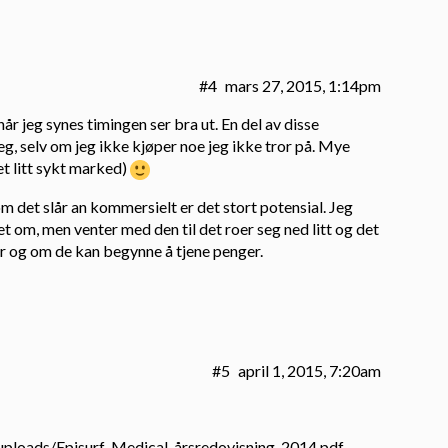
#4
mars 27, 2015, 1:14pm
når jeg synes timingen ser bra ut. En del av disse
g, selv om jeg ikke kjøper noe jeg ikke tror på. Mye
 et litt sykt marked)
om det slår an kommersielt er det stort potensial. Jeg
t om, men venter med den til det roer seg ned litt og det
år og om de kan begynne å tjene penger.
#5
april 1, 2015, 7:20am
uploads/Episurf-Medical-årsredovisning-2014.pdf