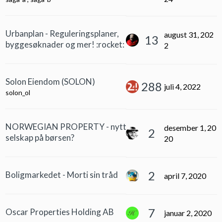
Urbanplan - Reguleringsplaner,
august 31, 202
13
byggesøknader og mer! :rocket:
2
Solon Eiendom (SOLON)
288
juli 4, 2022
solon_ol
NORWEGIAN PROPERTY - nytt
desember 1, 20
2
selskap på børsen?
20
2
Boligmarkedet - Morti sin tråd
april 7, 2020
7
Oscar Properties Holding AB
januar 2, 2020