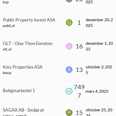
025
bsp
Public Property Invest ASA
desember 20, 2
1
025
publi_ol
OLT - Olav Thon Eiendom
desember 1, 20
16
25
olt_ol
Kmc Properties ASA
oktober 2, 202
13
5
kmcp
749
Boligmarkedet 1
mars 4, 2025
7
SAGAX AB - Småprat
oktober 25, 20
15
24
saga-a
,
saga-b