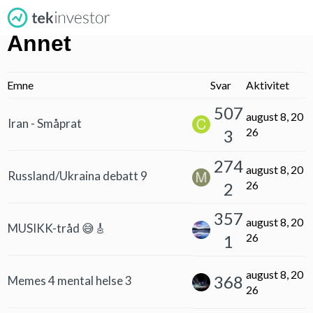
Annet
Emne
Svar
Aktivitet
507
august 8, 20
Iran - Småprat
26
3
274
august 8, 20
Russland/Ukraina debatt 9
26
2
357
august 8, 20
MUSIKK-tråd 😅🎸
26
1
august 8, 20
368
Memes 4 mental helse 3
26