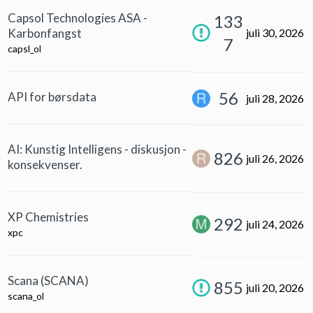
Capsol Technologies ASA -
133
Karbonfangst
juli 30, 2026
7
capsl_ol
56
API for børsdata
juli 28, 2026
AI: Kunstig Intelligens - diskusjon -
826
juli 26, 2026
konsekvenser.
XP Chemistries
292
juli 24, 2026
xpc
Scana (SCANA)
855
juli 20, 2026
scana_ol