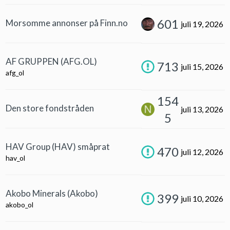
601
Morsomme annonser på Finn.no
juli 19, 2026
AF GRUPPEN (AFG.OL)
713
juli 15, 2026
afg_ol
154
Den store fondstråden
juli 13, 2026
5
HAV Group (HAV) småprat
470
juli 12, 2026
hav_ol
Akobo Minerals (Akobo)
399
juli 10, 2026
akobo_ol