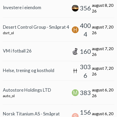
august 8, 20
356
Investere i eiendom
26
400
Desert Control Group - Småprat 4
august 7, 20
26
4
dsrt_ol
august 7, 20
160
VM i fotball 26
26
303
august 7, 20
Helse, trening og kosthold
26
6
Autostore Holdings LTD
august 6, 20
383
26
auto_ol
156
Norsk Titanium AS - Småprat
august 6, 20