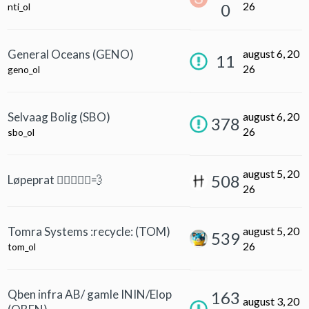
26
0
nti_ol
General Oceans (GENO)
august 6, 20
11
26
geno_ol
Selvaag Bolig (SBO)
august 6, 20
378
26
sbo_ol
august 5, 20
508
Løpeprat 🏃‍♀️🏃🏻‍♂️💨
26
Tomra Systems :recycle: (TOM)
august 5, 20
539
26
tom_ol
Qben infra AB/ gamle ININ/Elop
163
august 3, 20