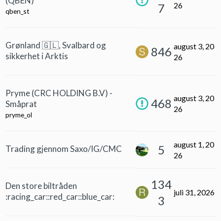
(QBEN)
26
7
qben_st
Grønland 🇬🇱, Svalbard og
august 3, 20
846
sikkerhet i Arktis
26
Pryme (CRC HOLDING B.V) -
august 3, 20
468
Småprat
26
pryme_ol
august 1, 20
5
Trading gjennom Saxo/IG/CMC
26
134
Den store biltråden
juli 31, 2026
:racing_car::red_car::blue_car:
3